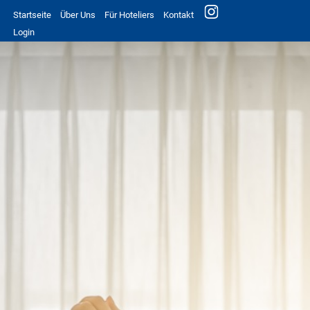
Startseite
Über Uns
Für Hoteliers
Kontakt
Login