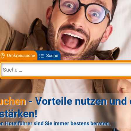
Umkreissuche
Suche
uchen
- Vorteile nutzen und 
stärken!
n Hotelführer sind Sie immer bestens beraten.