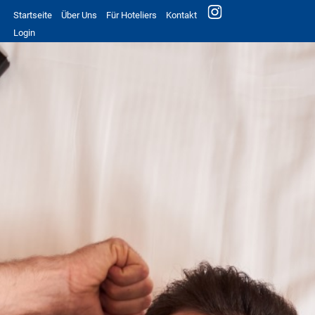
Startseite
Über Uns
Für Hoteliers
Kontakt
Login