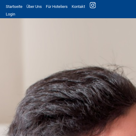
Startseite
Über Uns
Für Hoteliers
Kontakt
Login