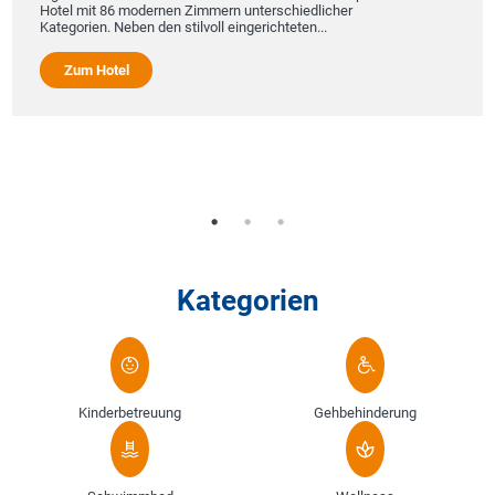
W
Hotel mit 86 modernen Zimmern unterschiedlicher
S
Kategorien. Neben den stilvoll eingerichteten...
i
I
S
Zum Hotel
v
Al
Kategorien
Kinderbetreuung
Gehbehinderung