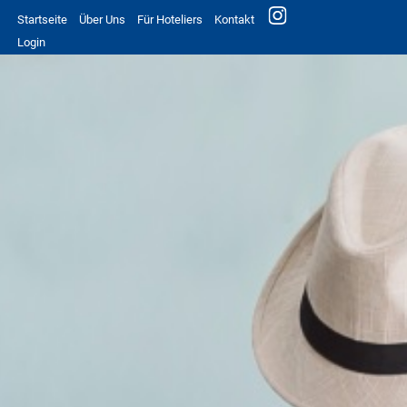
Startseite
Über Uns
Für Hoteliers
Kontakt
Login