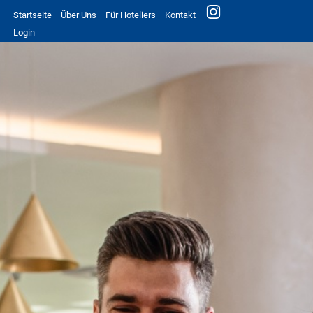
Startseite
Über Uns
Für Hoteliers
Kontakt
Login