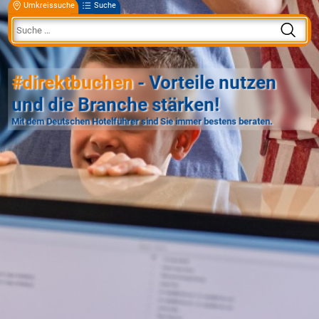
Umkreissuche
Suche
#direktbuchen
- Vorteile nutzen
und die Branche stärken!
Mit dem Deutschen Hotelführer sind Sie immer bestens beraten.