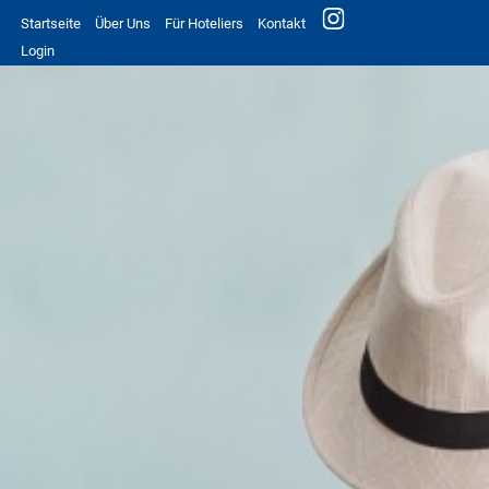
Startseite
Über Uns
Für Hoteliers
Kontakt
Login