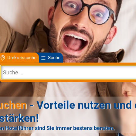
Umkreissuche
Suche
uchen
- Vorteile nutzen und 
stärken!
n Hotelführer sind Sie immer bestens beraten.