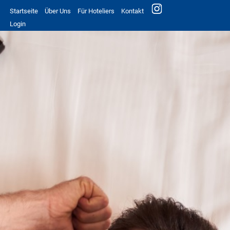
Startseite
Über Uns
Für Hoteliers
Kontakt
Login