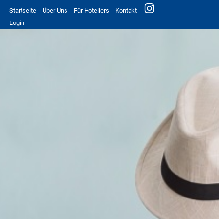
Startseite
Über Uns
Für Hoteliers
Kontakt
Login