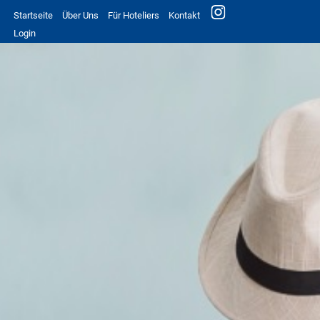
Startseite
Über Uns
Für Hoteliers
Kontakt
Login