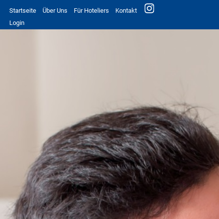
Startseite
Über Uns
Für Hoteliers
Kontakt
Login