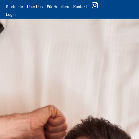
Startseite
Über Uns
Für Hoteliers
Kontakt
Login