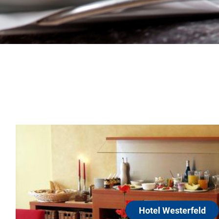
Hotel Westerfeld
30966 Hemmingen
In verkehrsgünstiger Lage erwarten Sie komfor
Zimmer, ein mit Liebe zubereitetes Frühstücksb