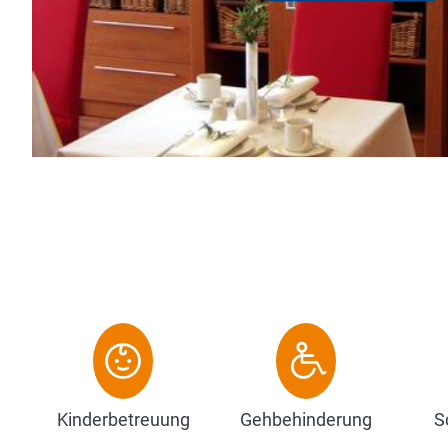
Service am Empfang und in unserer Hotelbar!..
Zum Hotel
Kinderbetreuung
Gehbehinderung
S