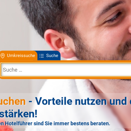
Umkreissuche
Suche
uchen
- Vorteile nutzen und 
stärken!
n Hotelführer sind Sie immer bestens beraten.