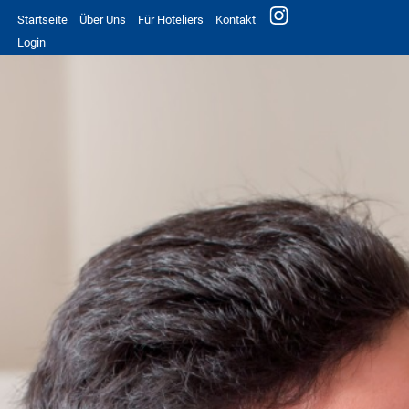
Startseite
Über Uns
Für Hoteliers
Kontakt
Login