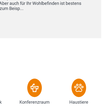
Herzen von A
genießen Sie
eines Sportw
Quadratmeter
Zum Hot
k
Konferenzraum
Haustiere