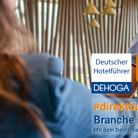
#direktb
Branche 
Mit dem Deutsche