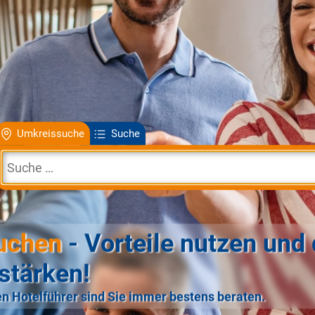
Umkreissuche
Suche
uchen
- Vorteile nutzen und 
stärken!
n Hotelführer sind Sie immer bestens beraten.