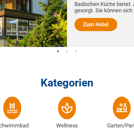
estens
Kategorien
chwimmbad
Wellness
Garten/Par