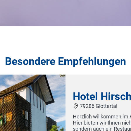
Besondere Empfehlungen
is pur.
Zimmer
V8 HOTEL Motorworl
r