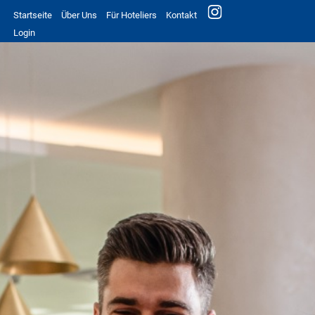
Startseite
Über Uns
Für Hoteliers
Kontakt
Login