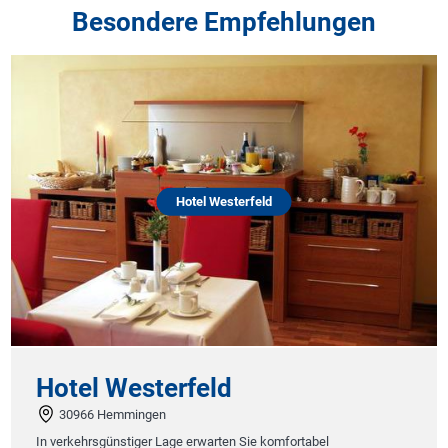
Besondere Empfehlungen
Hotel Westerfeld
Apartho
 Westerfeld
Esplan
Hemmingen
18609 Ostse
günstiger Lage erwarten Sie komfortabel