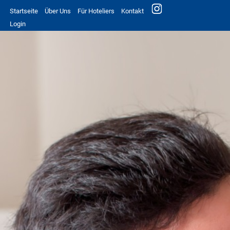
Startseite
Über Uns
Für Hoteliers
Kontakt
Login