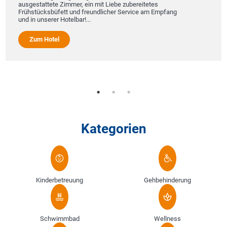
e Zimmer, ein mit Liebe zubereitetes
Das Aparthotel 
üfett und freundlicher Service am Empfang
zwei Häusern, li
r Hotelbar!...
Promenade von B
Seebrücke Rüge
Hotel bietet ele
el
und größtenteils
Zum Hotel
Kategorien
Kinderbetreuung
Gehbehinderung
Schwimmbad
Wellness