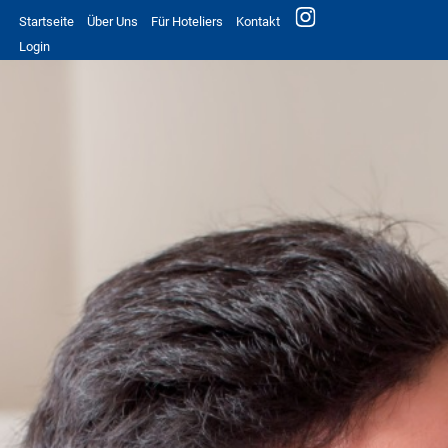
Startseite
Über Uns
Für Hoteliers
Kontakt
Login