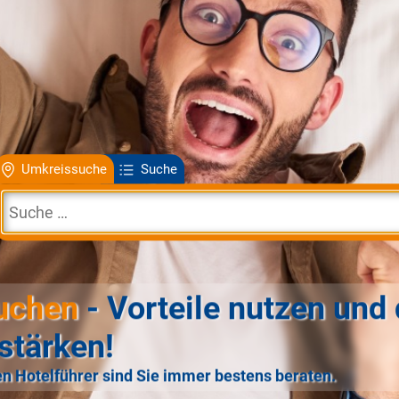
Umkreissuche
Suche
uchen
- Vorteile nutzen und 
stärken!
n Hotelführer sind Sie immer bestens beraten.