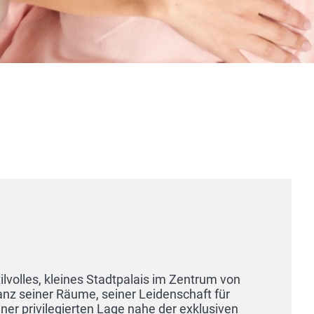
Hotel & Restaurant
73630 Remshalden
Familiengeführt seit fünf Generationen –
den Toren Stuttgarts, inmitten des Remsta
genussvollen Auszeit ein. Genießen Sie m