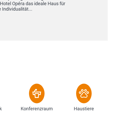
hochklassigen Service und gelebte Weinku
Zimmern bieten wir Ihnen den perfekten 
Zum Hotel
k
Konferenzraum
Haustiere