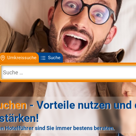
Umkreissuche
Suche
uchen
- Vorteile nutzen und 
stärken!
n Hotelführer sind Sie immer bestens beraten.