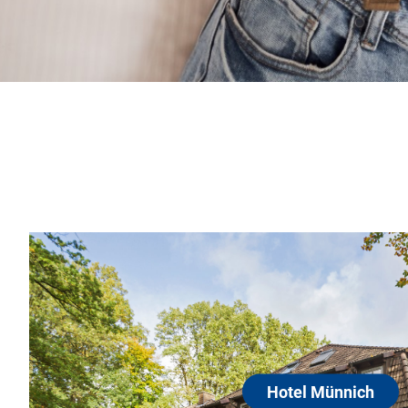
Hotel Münnich
48167 Münster
Das 3-Sterne Hotel Münnich in Münste
eine angenehme Wohnkultur, entspan
moderne Zimmer und einen exzellente