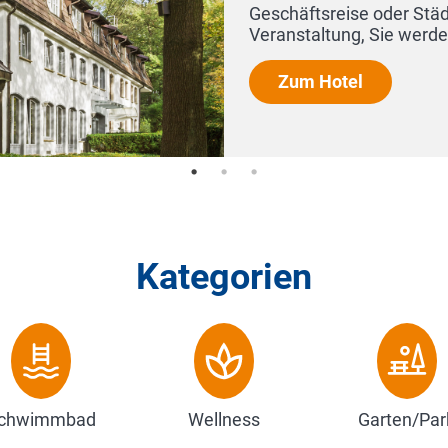
renz, Seminar oder einer
tel Münnich rundum wo...
Kategorien
chwimmbad
Wellness
Garten/Par