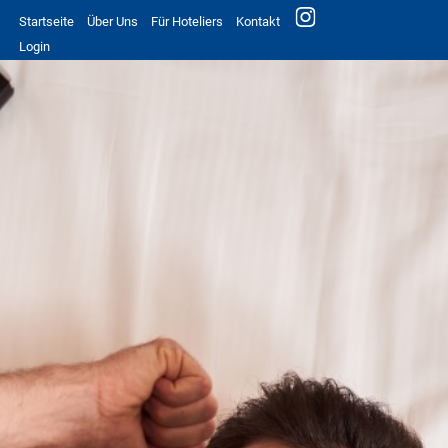
Startseite
Über Uns
Für Hoteliers
Kontakt
Login