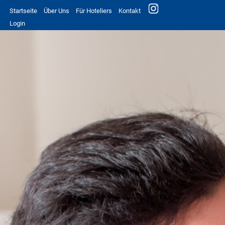
Startseite
Über Uns
Für Hoteliers
Kontakt
Login