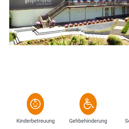
r Panoramaterrasse hat man einen
...
Kinderbetreuung
Gehbehinderung
S