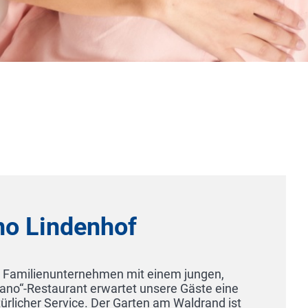
Hotel EDELWEISS B
83471 Berchtesgaden
Genießen Sie absolutes Wohlgefühl in uns
Sterne-Superior Hotel in Berchtesgaden 
grandiose Naturlandschaft um den Natio