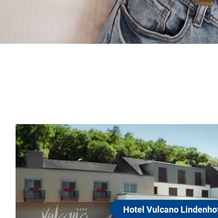
indenhof
ienunternehmen mit einem jungen,
taurant erwartet unsere Gäste eine
 Service. Der Garten am Waldrand ist