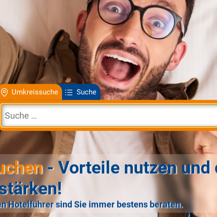
Umkreissuche
Suche
uchen
- Vorteile nutzen und 
stärken!
n Hotelführer sind Sie immer bestens beraten.