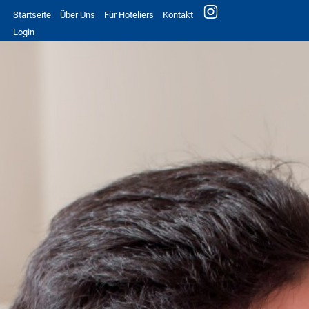
Startseite
Über Uns
Für Hoteliers
Kontakt
Login