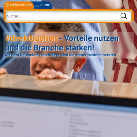
Umkreissuche
Suche
#direktbuchen
- Vorteile nutzen
und die Branche stärken!
Mit dem Deutschen Hotelführer sind Sie immer bestens beraten.