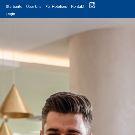
Startseite
Über Uns
Für Hoteliers
Kontakt
Login