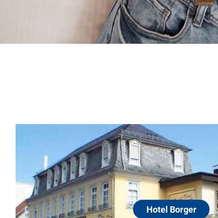
Hotel Borger
60388 Frankfurt
HOTEL BORGER ***
...das traditionsreiche Haus
Atmosphäre!
Zentral und dennoch ruhig g