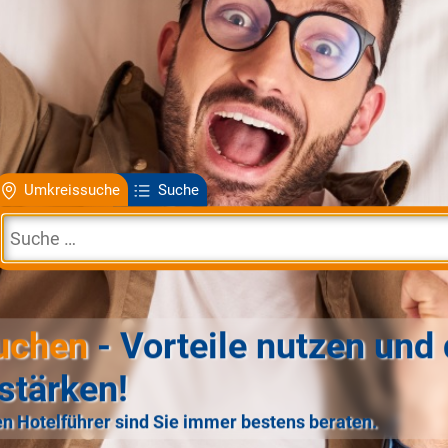
Umkreissuche
Suche
uchen
- Vorteile nutzen und 
stärken!
n Hotelführer sind Sie immer bestens beraten.