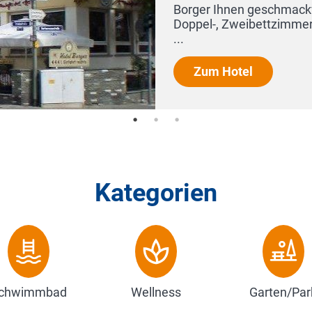
und großzügig eingerichtete Einzel-,
ie eine Juniorsuite für bis zu 4 Personen
Kategorien
chwimmbad
Wellness
Garten/Par