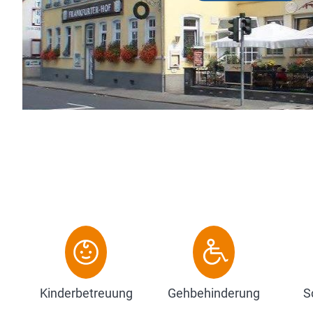
Borger Ihnen geschmackvoll 
Doppel-, Zweibettzimmer sow
...
Zum Hotel
Kinderbetreuung
Gehbehinderung
S