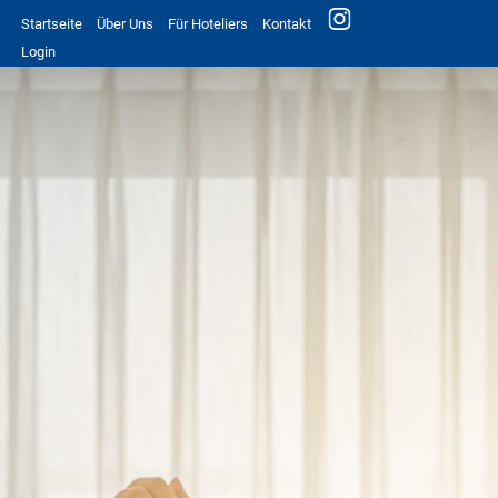
Startseite
Über Uns
Für Hoteliers
Kontakt
Login