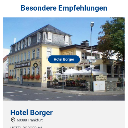
Besondere Empfehlungen
Hotel Borger
Hotel Borger
60388 Frankfurt
D
HOTEL BORGER ***