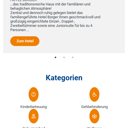
A
...das traditionsreiche Haus mit der familiären und
D
behaglichen Atmosphäre!
W
Zentral und dennoch ruhig gelegen bietet das
D
familiengeführte Hotel Borger Ihnen geschmackvoll und
u
großzügig eingerichtete Einzel-, Doppel-,
Zweibettzimmer sowie eine Juniorsuite für bis zu 4
Personen ...
Zum Hotel
Kategorien
Kinderbetreuung
Gehbehinderung