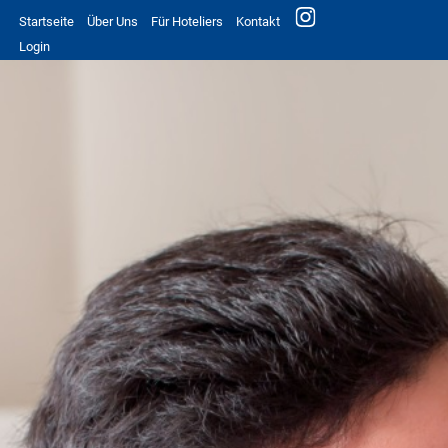
Startseite
Über Uns
Für Hoteliers
Kontakt
Login