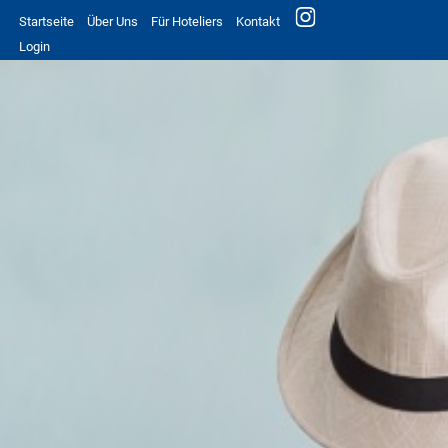
Startseite
Über Uns
Für Hoteliers
Kontakt
Login