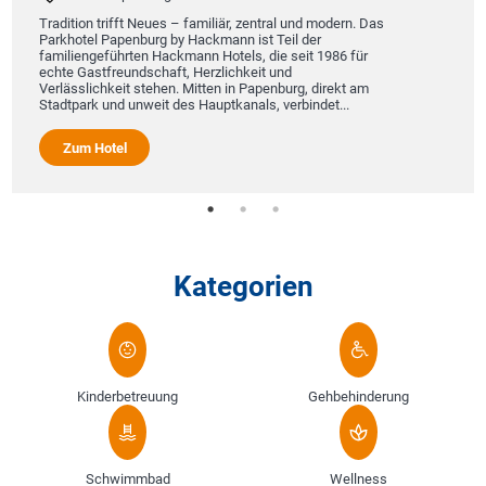
zum wiederholt
worden, dies ist
ifft Neues – familiär, zentral und modern. Das
apenburg by Hackmann ist Teil der
hrten Hackmann Hotels, die seit 1986 für
Zum Hotel
eundschaft, Herzlichkeit und
eit stehen. Mitten in Papenburg, direkt am
d unweit des Hauptkanals, verbindet...
el
Kategorien
Kinderbetreuung
Gehbehinderung
Schwimmbad
Wellness