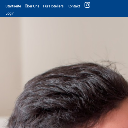
Startseite
Über Uns
Für Hoteliers
Kontakt
Login