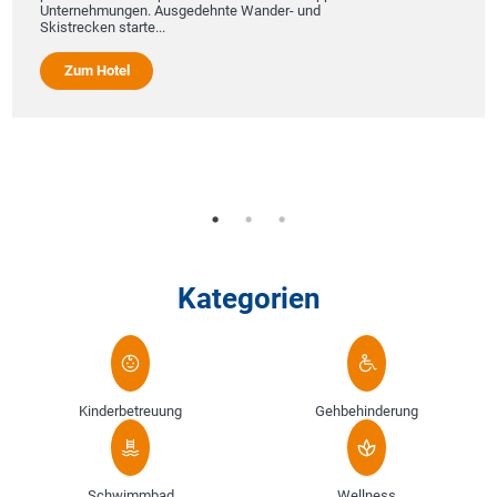
Unternehmungen. Ausgedehnte Wander- und
t
Skistrecken starte...
N
D
a
Zum Hotel
Si
Kategorien
Kinderbetreuung
Gehbehinderung
Schwimmbad
Wellness