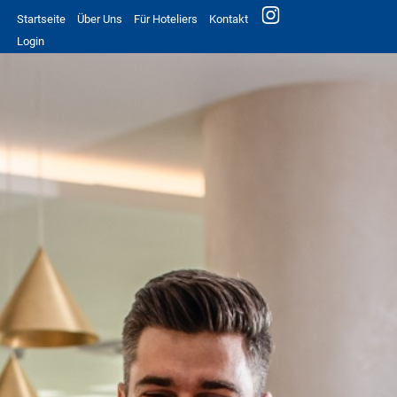
Startseite
Über Uns
Für Hoteliers
Kontakt
Login