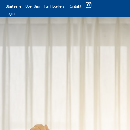
Startseite
Über Uns
Für Hoteliers
Kontakt
Login