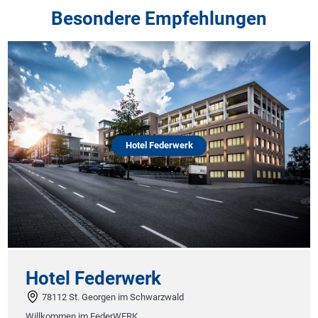
Besondere Empfehlungen
Hotel Federwerk
A
Hotel Federwerk
A
78112 St. Georgen im Schwarzwald
Willkommen im FederWERK