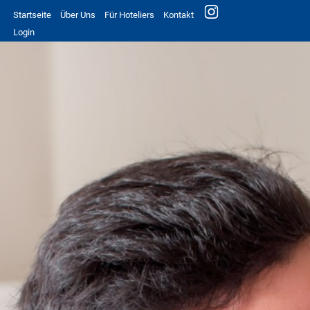
Startseite
Über Uns
Für Hoteliers
Kontakt
Login