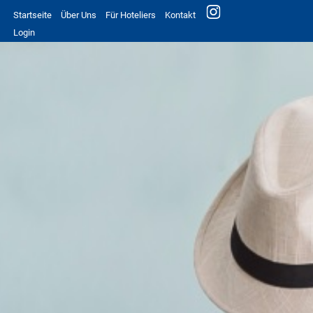
Startseite
Über Uns
Für Hoteliers
Kontakt
Login