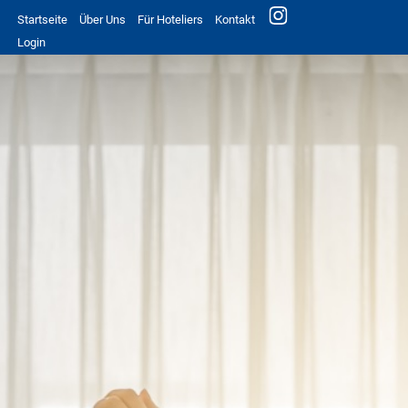
Startseite
Über Uns
Für Hoteliers
Kontakt
Login