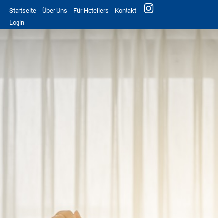
Startseite
Über Uns
Für Hoteliers
Kontakt
Login