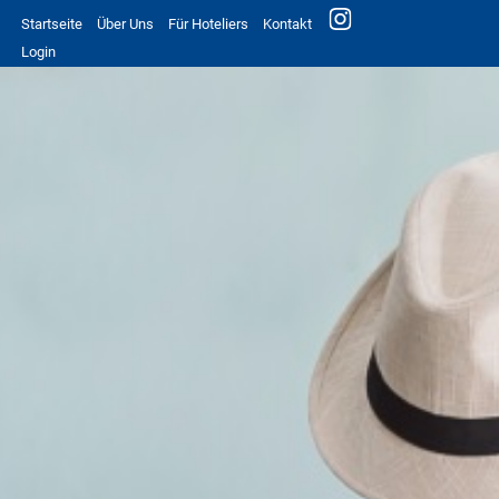
Startseite
Über Uns
Für Hoteliers
Kontakt
Login