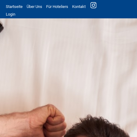
Startseite
Über Uns
Für Hoteliers
Kontakt
Login