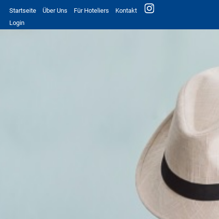
Startseite
Über Uns
Für Hoteliers
Kontakt
Login