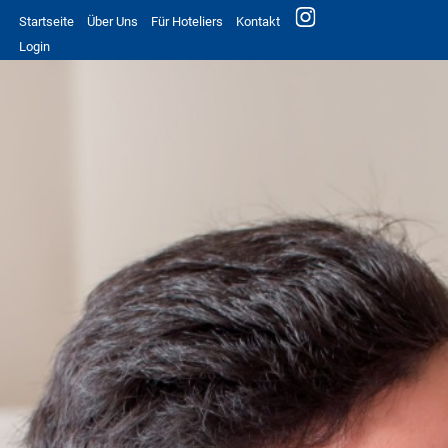
Startseite
Über Uns
Für Hoteliers
Kontakt
Login