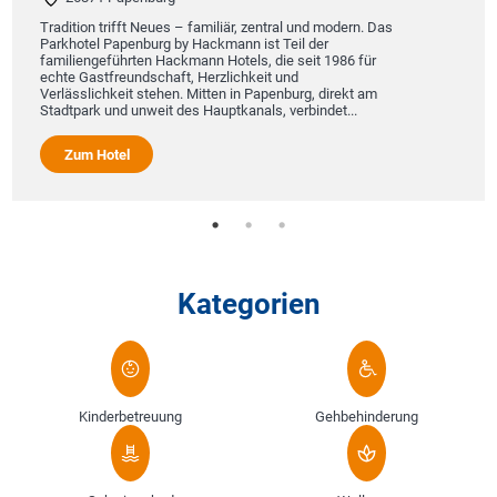
6
radition trifft Neues – familiär, zentral und modern. Das
Unser
arkhotel Papenburg by Hackmann ist Teil der
Ausbl
amiliengeführten Hackmann Hotels, die seit 1986 für
Wohlf
chte Gastfreundschaft, Herzlichkeit und
Staun
erlässlichkeit stehen. Mitten in Papenburg, direkt am
Umgeb
tadtpark und unweit des Hauptkanals, verbindet...
unser
Zum Hotel
Z
Kategorien
Kinderbetreuung
Gehbehinderung