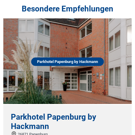
Besondere Empfehlungen
Parkhotel Papenburg by Hackmann
Parkhotel Papenburg by
Ho
Hackmann
G
26871 Papenburg