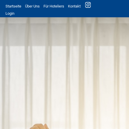
Startseite
Über Uns
Für Hoteliers
Kontakt
Login