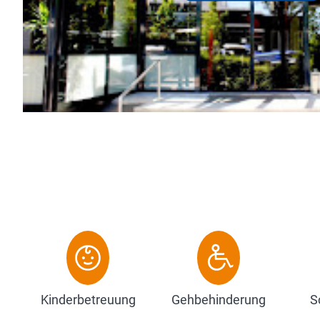
ndung & vieles mehr... bietet Ihnen das BO Hotel
e gegen Gebühr). ...
Kinderbetreuung
Gehbehinderung
S