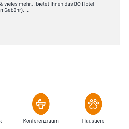
Sonnenaufgang über dem 
Auszeit, die ganz Ihnen ge
Zum Hotel
k
Konferenzraum
Haustiere