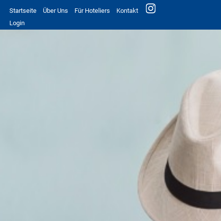
Startseite
Über Uns
Für Hoteliers
Kontakt
Login