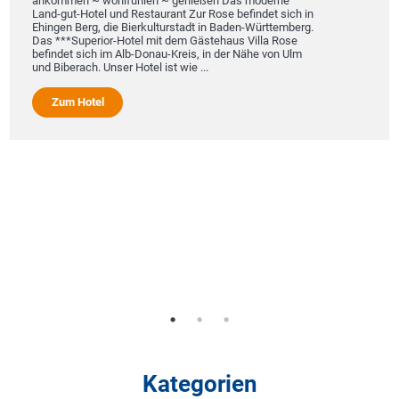
ankommen ~ wohlfühlen ~ genießen Das moderne
Land-gut-Hotel und Restaurant Zur Rose befindet sich in
Ehingen Berg, die Bierkulturstadt in Baden-Württemberg.
Das ***Superior-Hotel mit dem Gästehaus Villa Rose
Dir
befindet sich im Alb-Donau-Kreis, in der Nähe von Ulm
pul
und Biberach. Unser Hotel ist wie ...
Do
Au
und
Zum Hotel
da
Au
Kategorien