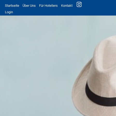
Startseite
Über Uns
Für Hoteliers
Kontakt
Login